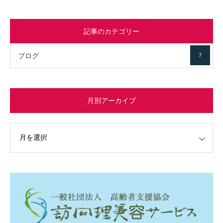
記事のカテゴリー
ブログ
7
月別アーカイブ
イブ
変幻自在、あらゆる業種に対応可能な新しい
カスタム投稿タイプ実…
一般社団法人高齢者支援協会がコミュパ.com
のホームページを…