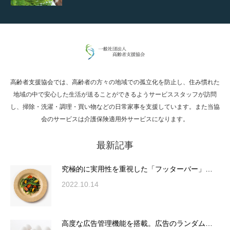
通常投稿
高齢者支援協会では、高齢者の方々の地域での孤立化を防止し、住み慣れた
Hello world!
地域の中で安心した生活が送ることができるようサービススタッフが訪問
し、掃除・洗濯・調理・買い物などの日常家事を支援しています。また当協
会のサービスは介護保険適用外サービスになります。
最新記事
究極的に実用性を重視した「フッターバー」
が電話予約や記事の拡…
究極的に実用性を重視した「フッターバー」…
2022.10.14
高度な広告管理機能を搭載。広告のランダム
表示やショートコード…
高度な広告管理機能を搭載。広告のランダム…