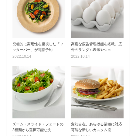
究極的に実用性を重視した「フ
高度な広告管理機能を搭載。広
ッターバー」が電話予約…
告のランダム表示やショ…
2022.10.14
2022.10.14
ズーム・スライド・フェードの
変幻自在、あらゆる業種に対応
3種類から選択可能な洗…
可能な新しいカスタム投…