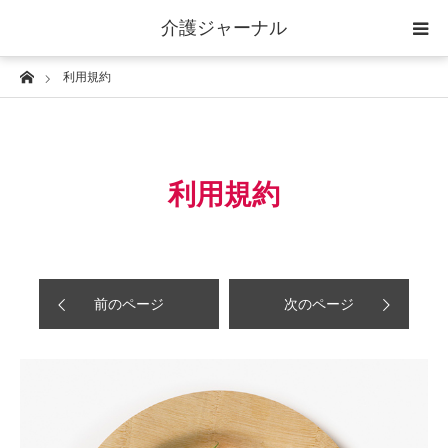
介護ジャーナル
Home
利用規約
ケアプラン作成
訪問
利用規約
通所
短期入所
前のページ
次のページ
訪問＋通い＋宿泊
施設
地域密着型小規模施設